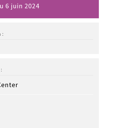
u 6 juin 2024
 :
:
Center