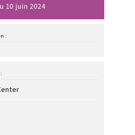
u 10 juin 2024
n :
:
Center