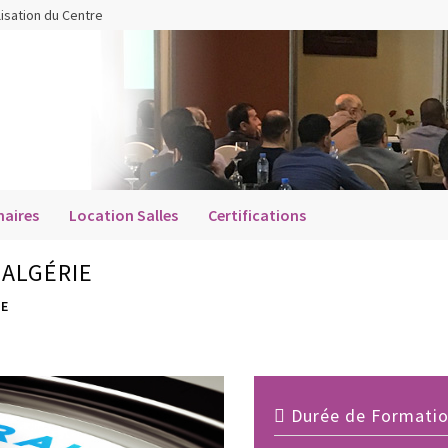
lisation du Centre
aires
Location Salles
Certifications
 ALGÉRIE
IE
Durée de Formation