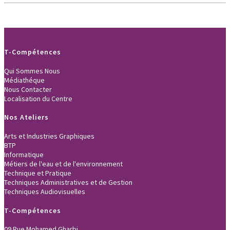
T-Compétences
Qui Sommes Nous
Médiathéque
Nous Contacter
Localisation du Centre
Nos Ateliers
Arts et Industries Graphiques
BTP
Informatique
Métiers de l'eau et de l'environnement
Technique et Pratique
Techniques Administratives et de Gestion
Techniques Audiovisuelles
T-Compétences
09 Rue Mohamed Gharbi.